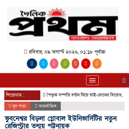
রবিবার, ০৯ অগাস্ট ২০২৬, ০১:১৮ পূর্বাহ্ন
Toggle
navigation
শিরোনাম :
পৈতৃক সম্পত্তি বণ্টন নিয়ে ভাই-বোনের বিরোধ, হুমকির অ
মূল পাতা
আন্তর্জাতিক
ভুবনেশ্বর বিড়লা গ্লোবাল ইউনিভার্সিটির নতুন
রেজিস্ট্রার তন্ময় পট্টনায়ক