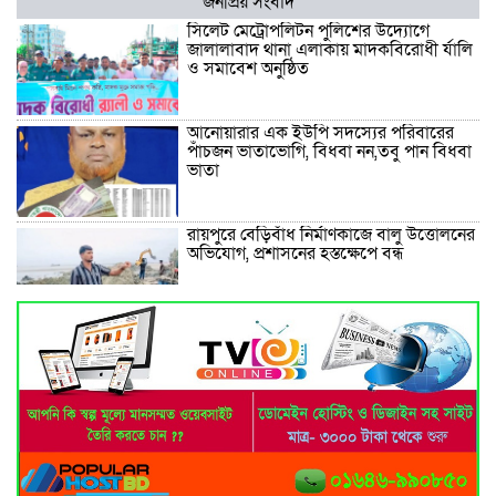
জনপ্রিয় সংবাদ
সিলেট মেট্রোপলিটন পুলিশের উদ্যোগে
জালালাবাদ থানা এলাকায় মাদকবিরোধী র্যালি
ও সমাবেশ অনুষ্ঠিত
আনোয়ারার এক ইউপি সদস্যের পরিবারের
পাঁচজন ভাতাভোগি, বিধবা নন,তবু পান বিধবা
ভাতা
রায়পুরে বেড়িবাঁধ নির্মাণকাজে বালু উত্তোলনের
অভিযোগ, প্রশাসনের হস্তক্ষেপে বন্ধ
পৈতৃক সম্পত্তি বণ্টন নিয়ে ভাই-বোনের
বিরোধ, হুমকির অভিযোগ বড় ভাই হুমায়ুন
কবিরের বিরুদ্ধে
চন্দনাইশ ভিক্ষু পরিষদের ২০২৬–২০২৯
মেয়াদের কমিটি পুনর্গঠন