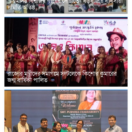
টিএমসির বিশ্বজিৎ গংয়ের দৌরাত্ম্যে বড়বাজার ব্যবসায়ী
সমিতি অতিষ্ঠ
রাজ্যের মন্ত্রীদের সমাগমে সল্টলেকে কিশোর কুমারের
জন্ম বার্ষিকী পালিত ‌