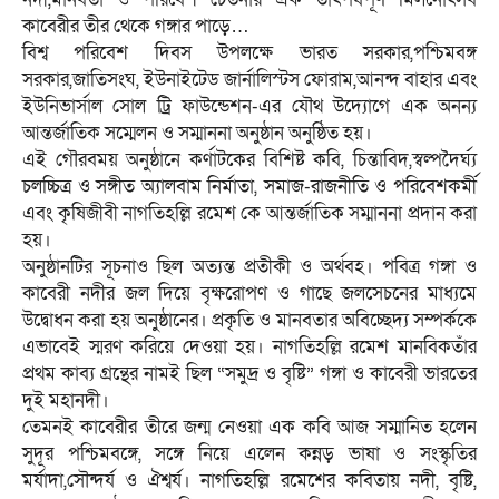
কাবেরীর তীর থেকে গঙ্গার পাড়ে…
বিশ্ব পরিবেশ দিবস উপলক্ষে ভারত সরকার,পশ্চিমবঙ্গ
সরকার,জাতিসংঘ, ইউনাইটেড জার্নালিস্টস ফোরাম,আনন্দ বাহার এবং
ইউনিভার্সাল সোল ট্রি ফাউন্ডেশন-এর যৌথ উদ্যোগে এক অনন্য
আন্তর্জাতিক সম্মেলন ও সম্মাননা অনুষ্ঠান অনুষ্ঠিত হয়।
এই গৌরবময় অনুষ্ঠানে কর্ণাটকের বিশিষ্ট কবি, চিন্তাবিদ,স্বল্পদৈর্ঘ্য
চলচ্চিত্র ও সঙ্গীত অ্যালবাম নির্মাতা, সমাজ-রাজনীতি ও পরিবেশকর্মী
এবং কৃষিজীবী নাগতিহল্লি রমেশ কে আন্তর্জাতিক সম্মাননা প্রদান করা
হয়।
অনুষ্ঠানটির সূচনাও ছিল অত্যন্ত প্রতীকী ও অর্থবহ। পবিত্র গঙ্গা ও
কাবেরী নদীর জল দিয়ে বৃক্ষরোপণ ও গাছে জলসেচনের মাধ্যমে
উদ্বোধন করা হয় অনুষ্ঠানের। প্রকৃতি ও মানবতার অবিচ্ছেদ্য সম্পর্ককে
এভাবেই স্মরণ করিয়ে দেওয়া হয়। নাগতিহল্লি রমেশ মানবিকতাঁর
প্রথম কাব্য গ্রন্থের নামই ছিল “সমুদ্র ও বৃষ্টি” গঙ্গা ও কাবেরী ভারতের
দুই মহানদী।
তেমনই কাবেরীর তীরে জন্ম নেওয়া এক কবি আজ সম্মানিত হলেন
সুদূর পশ্চিমবঙ্গে, সঙ্গে নিয়ে এলেন কন্নড় ভাষা ও সংস্কৃতির
মর্যাদা,সৌন্দর্য ও ঐশ্বর্য। নাগতিহল্লি রমেশের কবিতায় নদী, বৃষ্টি,