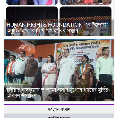
HUMAN RIGHTS FOUNDATION-এর উদ্যোগে
অনুষ্ঠিত হলো কালিয়াগঞ্জ গৌরব সম্মান
নদীয়ার বাদকুল্লায় ড.শ্যামা প্রসাদ মুখোপাধ্যায়ের মুর্তির
আবরন উন্মোচন
সর্বশেষ সংবাদ