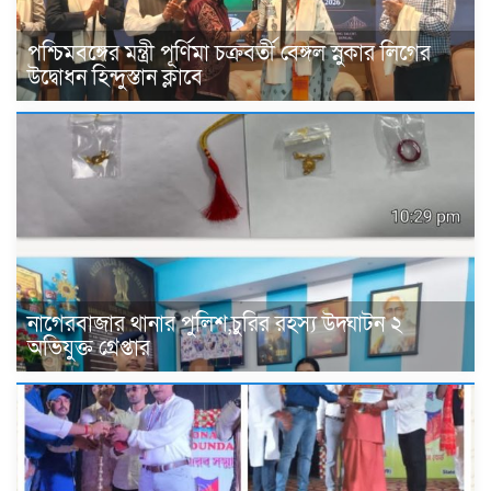
পশ্চিমবঙ্গের মন্ত্রী পূর্ণিমা চক্রবর্তী বেঙ্গল স্নুকার লিগের
উদ্বোধন হিন্দুস্তান ক্লাবে
নাগেরবাজার থানার পুলিশ,চুরির রহস্য উদ্ঘাটন ২
অভিযুক্ত গ্রেপ্তার