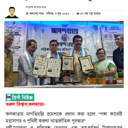
সংবাদ দাতার নাম
প্রকাশের সময় : শনিবার, ৬ জুন, ২০২৬
৫০ বার পড়া হয়েছে
তরুণ বিশ্বাস,কলকাতা-
কলকাতায় নাগতিহল্লি রমেশকে প্রদান করা হলো “গঙ্গা কাবেরী
মহাসাগর ও পৃথিবী করুণা আন্তর্জাতিক পুরস্কার”
নদী,মানবতা ও পরিবেশ চেতনার এক তাৎপর্যপূর্ণ মিলনোৎসব