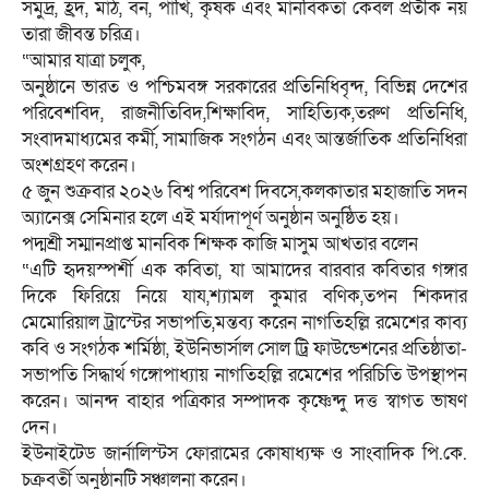
সমুদ্র, হ্রদ, মাঠ, বন, পাখি, কৃষক এবং মানবিকতা কেবল প্রতীক নয়
তারা জীবন্ত চরিত্র।
“আমার যাত্রা চলুক,
অনুষ্ঠানে ভারত ও পশ্চিমবঙ্গ সরকারের প্রতিনিধিবৃন্দ, বিভিন্ন দেশের
পরিবেশবিদ, রাজনীতিবিদ,শিক্ষাবিদ, সাহিত্যিক,তরুণ প্রতিনিধি,
সংবাদমাধ্যমের কর্মী, সামাজিক সংগঠন এবং আন্তর্জাতিক প্রতিনিধিরা
অংশগ্রহণ করেন।
৫ জুন শুক্রবার ২০২৬ বিশ্ব পরিবেশ দিবসে,কলকাতার মহাজাতি সদন
অ্যানেক্স সেমিনার হলে এই মর্যাদাপূর্ণ অনুষ্ঠান অনুষ্ঠিত হয়।
পদ্মশ্রী সম্মানপ্রাপ্ত মানবিক শিক্ষক কাজি মাসুম আখতার বলেন
“এটি হৃদয়স্পর্শী এক কবিতা, যা আমাদের বারবার কবিতার গঙ্গার
দিকে ফিরিয়ে নিয়ে যায,শ্যামল কুমার বণিক,তপন শিকদার
মেমোরিয়াল ট্রাস্টের সভাপতি,মন্তব্য করেন নাগতিহল্লি রমেশের কাব্য
কবি ও সংগঠক শর্মিষ্ঠা, ইউনিভার্সাল সোল ট্রি ফাউন্ডেশনের প্রতিষ্ঠাতা-
সভাপতি সিদ্ধার্থ গঙ্গোপাধ্যায় নাগতিহল্লি রমেশের পরিচিতি উপস্থাপন
করেন। আনন্দ বাহার পত্রিকার সম্পাদক কৃষ্ণেন্দু দত্ত স্বাগত ভাষণ
দেন।
ইউনাইটেড জার্নালিস্টস ফোরামের কোষাধ্যক্ষ ও সাংবাদিক পি.কে.
চক্রবর্তী অনুষ্ঠানটি সঞ্চালনা করেন।