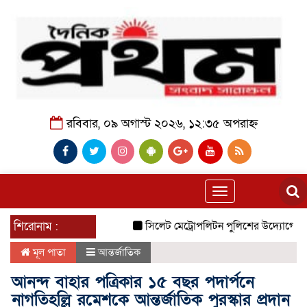
রবিবার, ০৯ অগাস্ট ২০২৬, ১২:৩৫ অপরাহ্ন
Toggle
navigation
শিরোনাম :
সিলেট মেট্রোপলিটন পুলিশের উদ্যোগে জালালাব
মূল পাতা
আন্তর্জাতিক
আনন্দ বাহার পত্রিকার ১৫ বছর পদার্পনে
নাগতিহল্লি রমেশকে আন্তর্জাতিক পুরস্কার প্রদান