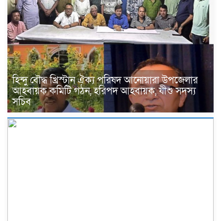
হিন্দু বৌদ্ধ খ্রিস্টান ঐক্য পরিষদ আনোয়ারা উপজেলার
আহবায়ক কমিটি গঠন, হরিপদ আহবায়ক, যীশু সদস্য
সচিব