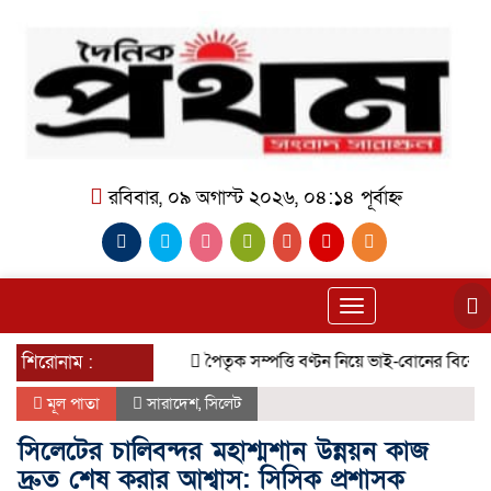
রবিবার, ০৯ অগাস্ট ২০২৬, ০৪:১৪ পূর্বাহ্ন
Toggle
navigation
শিরোনাম :
পৈতৃক সম্পত্তি বণ্টন নিয়ে ভাই-বোনের বিরোধ, হুমকি
মূল পাতা
সারাদেশ
,
সিলেট
সিলেটের চালিবন্দর মহাশ্মশান উন্নয়ন কাজ
দ্রুত শেষ করার আশ্বাস: সিসিক প্রশাসক