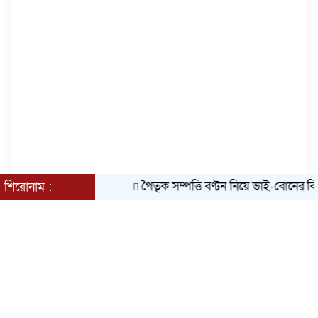
পৈতৃক সম্পত্তি বণ্টন নিয়ে ভাই-বোনের বিরোধ, হু
শিরোনাম :