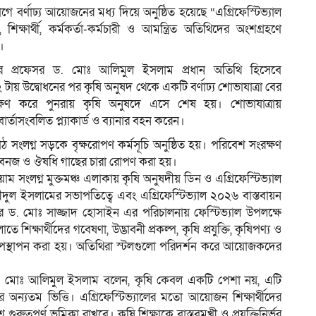
োগে বর্ণাঢ্য আয়োজনের মধ্য দিয়ে অনুষ্ঠিত হয়েছে “এগ্রিফেস্টিভ্যাল
শিক্ষার্থী, কর্মকর্তা-কর্মচারী ও আমন্ত্রিত অতিথিদের অংশগ্রহণে
।
্সেলর প্রফেসর ড. মোঃ আলিমুল ইসলাম প্রধান অতিথি হিসেবে
টায় উদ্বোধনের পর কৃষি অনুষদ থেকে একটি বর্ণাঢ্য শোভাযাত্রা বের
্রদক্ষিণ করে পুনরায় কৃষি অনুষদে এসে শেষ হয়। শোভাযাত্রায়
বার্তাসংবলিত প্ল্যাকার্ড ও ব্যানার বহন করেন।
ঠ সংলগ্ন সড়কে বৃক্ষরোপণ কর্মসূচি অনুষ্ঠিত হয়। পরিবেশ সংরক্ষণ
লদ, বনজ ও ঔষধি গাছের চারা রোপণ করা হয়।
িয়াম সংলগ্ন মুক্তমঞ্চ এলাকায় কৃষি অনুষদীয় ডিন ও এগ্রিফেস্টিভ্যাল
ুল ইসলামের সভাপতিত্বে এবং এগ্রিফেস্টিভ্যাল ২০২৬ বাস্তবায়ন
েসর ড. মোঃ সাজ্জাদ হোসাইন এর পরিচালনায় ফেস্টিভ্যাল উপলক্ষে
ে শিক্ষার্থীদের গবেষণা, উদ্ভাবনী প্রকল্প, কৃষি প্রযুক্তি, কৃষিপণ্য ও
নী উপস্থাপন করা হয়। অতিথিরা স্টলগুলো পরিদর্শন করে আয়োজকদের
র ড. মোঃ আলিমুল ইসলাম বলেন, কৃষি কেবল একটি পেশা নয়, এটি
র অন্যতম ভিত্তি। এগ্রিফেস্টিভ্যালের মতো আয়োজন শিক্ষার্থীদের
ুরুত্বপূর্ণ ভূমিকা রাখবে। কৃষি শিক্ষাকে বাস্তবমুখী ও প্রযুক্তিনির্ভর