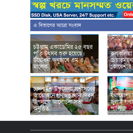
এ বিভাগের আরো সংবাদ
চট্টগ্রাম একাডেমির ২৫ বছর
পূর্তি উৎসব শুরু হয়েছে।
কলকলিয়া
উদ্বোধনী অনুষ্ঠানে এম এ
চেয়ারম্যান
মালেক
কোরেশীর 
চন্দনাইশ উপজেলা প্রশাসনের
আয়োজনে গণঅভ্যুত্থান দিবস
যথাযোগ্য 
উপলক্ষে আলোচনা সভা
জুলাই গণঅভ
অনুষ্ঠিত
পালিত