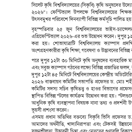
সিলেট কৃষি বিশ্ববিদ্যালয়ের (সিকৃবি) কৃষি অনুষদের উদ্য
২০২৬”। ফেস্টিভ্যাল উপলক্ষে বিশ্ববিদ্যালয়ের শিক্ষক, 
উৎসবমুখর পরিবেশে দিনব্যাপী বিভিন্ন কর্মসূচি পালিত হয়
বৃহস্পতিবার ২৫ জুন বিশ্ববিদ্যালয়ের ভাইস-চ্যান
এগ্রিফেস্টিভ্যাল ২০২৬-এর শুভ উদ্বোধন করেন। দুপুর ১২ 
করা হয়। শোভাযাত্রাটি বিশ্ববিদ্যালয় ক্যাম্পাস প
অংশগ্রহণকারীরা কৃষি শিক্ষা, গবেষণা ও উদ্ভাবনের বিভিন্ন 
পরে দুপুর ১২টা ৩০ মিনিটে কৃষি অনুষদের ব্যবহারিক মা
এবং সবুজ ক্যাম্পাস গঠনের লক্ষ্যে বিভিন্ন প্রজাতির ফ
দুপুর ১২টা ৪৫ মিনিটে বিশ্ববিদ্যালয়ের কেন্দ্রীয় অডিটোর
২০২৬ বাস্তবায়ন কমিটির সভাপতি প্রফেসর ড. মোঃ শহীদ
কমিটির সদস্য সচিব কৃষিতত্ত্ব ও হাওর বিভাগের প্রফ
স্থাপিত বিভিন্ন স্টলের কার্যক্রম উদ্বোধন করা হয়। স্টলগুলোত
আধুনিক কৃষি ব্যবস্থাপনা বিষয়ক নানা তথ্য ও প্রদর্শ
ভূয়সী প্রশংসা করেন।
এসময় প্রধান অতিথির বক্তব্যে সিকৃবি ভিসি প্রফেস
আমাদের অর্থনীতি, খাদ্যনিরাপত্তা এবং টেকসই উন্নয়নে
সৃজনশীলতা, উদ্ভাবনী চিন্তা এবং নেতৃত্বের গুণাবলি বিকাশে গ