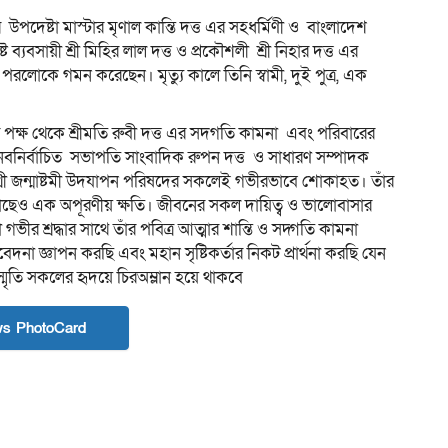
পদেষ্টা মাস্টার মৃণাল কান্তি দত্ত এর সহধর্মিণী ও বাংলাদেশ
ব্যবসায়ী শ্রী মিহির লাল দত্ত ও প্রকৌশলী শ্রী নিহার দত্ত এর
লোকে গমন করেছেন। মৃত্যু কালে তিনি স্বামী, দুই পুত্র, এক
 পক্ষ থেকে শ্রীমতি রুবী দত্ত এর সদগতি কামনা এবং পরিবারের
বনির্বাচিত সভাপতি সাংবাদিক রুপন দত্ত ও সাধারণ সম্পাদক
রীশ্রী জন্মাষ্টমী উদযাপন পরিষদের সকলেই গভীরভাবে শোকাহত। তাঁর
র কাছেও এক অপূরণীয় ক্ষতি। জীবনের সকল দায়িত্ব ও ভালোবাসার
ীর শ্রদ্ধার সাথে তাঁর পবিত্র আত্মার শান্তি ও সদ্গতি কামনা
না জ্ঞাপন করছি এবং মহান সৃষ্টিকর্তার নিকট প্রার্থনা করছি যেন
্মৃতি সকলের হৃদয়ে চিরঅম্লান হয়ে থাকবে
s PhotoCard