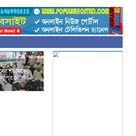
 জুলাই
থানের শহীদদের
এনপির দোয়া