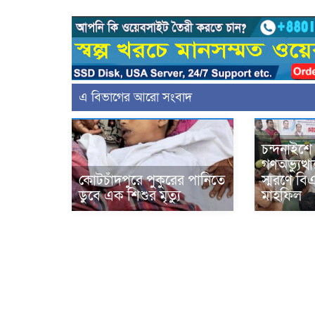
এ বিভাগের আরো সংবাদ
চন্দনাইশে
গণঅভ্যুত্
কোটচাঁদপুরে পুকুরের পানিতে
স্মরণে বি
ডুবে এক শিশুর মৃত্যু
মাহফিল