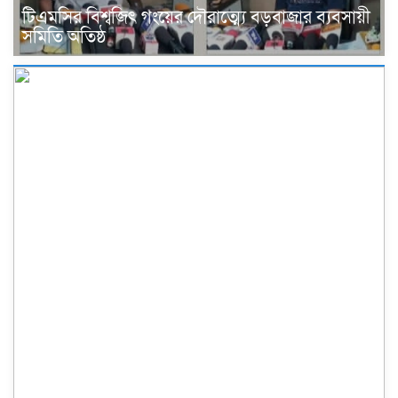
টিএমসির বিশ্বজিৎ গংয়ের দৌরাত্ম্যে বড়বাজার ব্যবসায়ী
সমিতি অতিষ্ঠ