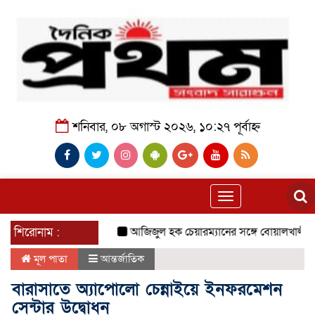
শনিবার, ০৮ অগাস্ট ২০২৬, ১০:২৭ পূর্বাহ্ন
Toggle
navigation
শিরোনাম :
আজিজুল হক চেয়ারম্যানের সঙ্গে বোয়ালখালী পূজা উদ
মূল পাতা
আন্তর্জাতিক
বারাসাতে অ্যাপোলো চেন্নাইয়ে ইনফরমেশন
সেন্টার উদ্বোধন