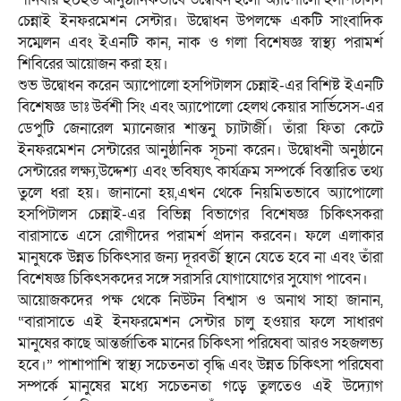
চেন্নাই ইনফরমেশন সেন্টার। উদ্বোধন উপলক্ষে একটি সাংবাদিক
সম্মেলন এবং ইএনটি কান, নাক ও গলা বিশেষজ্ঞ স্বাস্থ্য পরামর্শ
শিবিরের আয়োজন করা হয়।
শুভ উদ্বোধন করেন অ্যাপোলো হসপিটালস চেন্নাই-এর বিশিষ্ট ইএনটি
বিশেষজ্ঞ ডাঃ উর্বশী সিং এবং অ্যাপোলো হেলথ কেয়ার সার্ভিসেস-এর
ডেপুটি জেনারেল ম্যানেজার শান্তনু চ্যাটার্জী। তাঁরা ফিতা কেটে
ইনফরমেশন সেন্টারের আনুষ্ঠানিক সূচনা করেন। উদ্বোধনী অনুষ্ঠানে
সেন্টারের লক্ষ্য,উদ্দেশ্য এবং ভবিষ্যৎ কার্যক্রম সম্পর্কে বিস্তারিত তথ্য
তুলে ধরা হয়। জানানো হয়,এখন থেকে নিয়মিতভাবে অ্যাপোলো
হসপিটালস চেন্নাই-এর বিভিন্ন বিভাগের বিশেষজ্ঞ চিকিৎসকরা
বারাসাতে এসে রোগীদের পরামর্শ প্রদান করবেন। ফলে এলাকার
মানুষকে উন্নত চিকিৎসার জন্য দূরবর্তী স্থানে যেতে হবে না এবং তাঁরা
বিশেষজ্ঞ চিকিৎসকদের সঙ্গে সরাসরি যোগাযোগের সুযোগ পাবেন।
আয়োজকদের পক্ষ থেকে নিউটন বিশ্বাস ও অনাথ সাহা জানান,
“বারাসাতে এই ইনফরমেশন সেন্টার চালু হওয়ার ফলে সাধারণ
মানুষের কাছে আন্তর্জাতিক মানের চিকিৎসা পরিষেবা আরও সহজলভ্য
হবে।” পাশাপাশি স্বাস্থ্য সচেতনতা বৃদ্ধি এবং উন্নত চিকিৎসা পরিষেবা
সম্পর্কে মানুষের মধ্যে সচেতনতা গড়ে তুলতেও এই উদ্যোগ