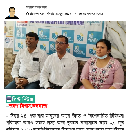
সংবাদ দাতার নাম
প্রকাশের সময় : রবিবার, ২১ জুন, ২০২৬
৬৮ বার পড়া হয়েছে
—
তরুণ বিশ্বাস,কলকাতা–
– উত্তর ২৪ পরগনার মানুষের কাছে উন্নত ও বিশেষায়িত চিকিৎসা
পরিষেবা আরও সহজ লভ্য করে তুলতে বারাসাতে আজ ২০ জুন
শনিবার ২০২৬ আনুষ্ঠানিকভাবে উদ্বোধন হলো অ্যাপোলো হসপিটালস