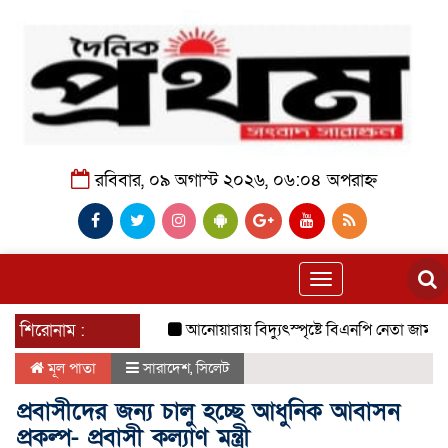
রবিবার, ০৯ অগাস্ট ২০২৬, ০৬:০৪ অপরাহ্ন
Toggle
navigation
শিরোনাম :
আনোয়ারায় বিদ্যুৎস্পৃষ্টে বিএনপি নেতা জামালের মৃত্য
মূল পাতা
সারাদেশ
,
সিলেট
প্রবাসীদের জন্য চালু হচ্ছে আধুনিক আবাসন
প্রকল্প- প্রবাসী কল্যাণ মন্ত্রী