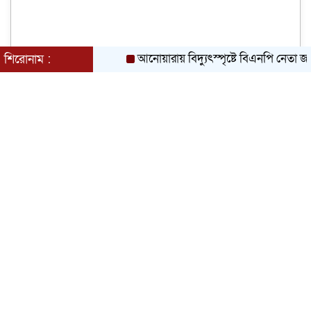
আনোয়ারায় বিদ্যুৎস্পৃষ্টে বিএনপি নেতা জামালের ম
শিরোনাম :