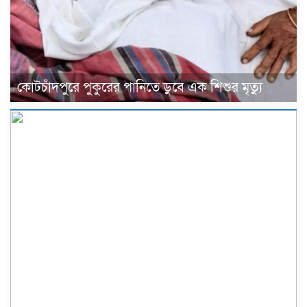
কোটচাঁদপুরে পুকুরের পানিতে ডুবে এক শিশুর মৃত্যু