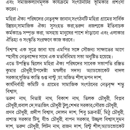
এবং সমাজকল্যাণমূলক কার্যক্রমে সংগঠনটির ভূমিকার প্রশংসা
করেন।
মহিরা ঐক্য পরিষদের নেতৃবৃন্দ জানান,সংগঠনটি মহিরা গ্রামের সার্বিক
উন্নয়ন,সামাজিক ঐক্য সুসংহত করা,তরুণ প্রজন্মকে ইতিবাচক
কর্মকাণ্ডে সম্পৃক্ত করা, অসহায় মানুষের পাশে দাঁড়ানো এবং এলাকার
ঐতিহ্য ও সংস্কৃতি সংরক্ষণে কাজ করবে।
বিশ্বস্হ এক সূত্রে জানা যায় এমপির সঙ্গে সৌজন্য সাক্ষাতের আগে
স্হানীয় নেতৃবন্দের সাথে এক মতবিনিময় সভা অনুষ্টিত হয়েছে।
এতে উপস্থিত ছিলেন মহিরা ঐক্য পরিষদের সাবেক সভাপতি রঞ্জিত
কুমার চৌধুরী,উপদেষ্টা মন্ডলীর সদস্য অ্যাডভোকেট বাদল
সরকার,সুজিত কান্তি গুপ্ত নান্টু ,ডা.অজিত শীল,তপন দাশ,
কার্যনির্বাহী কমিটি ও গ্রামের সামাজিক সংগঠনের নেতৃবৃন্দ শম্ভু
বিশ্বাস,
তরুণ নাথ, নিতাই নাথ, বিকাশ নাথ, তিলক চৌধুরী, বিপ্লব
চৌধুরী,প্রবাল দে,সত্যজিৎ চৌধুরী টুলু,শেখর সরকার,সৌরভ চৌধুরী,
প্রণব চৌধুরী, প্রদীপ বিশ্বাস, দোলন দাশ, শিবু চক্রবর্তী, মিঠু চৌধুরী,
প্রশান্ত সরকার টিসু, যীশু চৌধুরী, বাপন সরকার, উজ্জ্বল বিশ্বাস,সুমন
দাশ, তরুণ চৌধুরী, লিটন নাথ, রাজন দাশ, রিন্টু শীল,অ্যাডভোকেট