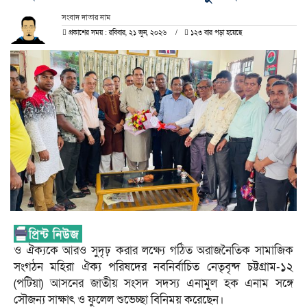
সংবাদ দাতার নাম
প্রকাশের সময় : রবিবার, ২১ জুন, ২০২৬
১২৩ বার পড়া হয়েছে
ও ঐক্যকে আরও সুদৃঢ় করার লক্ষ্যে গঠিত অরাজনৈতিক সামাজিক
সংগঠন মহিরা ঐক্য পরিষদের নবনির্বাচিত নেতৃবৃন্দ চট্টগ্রাম-১২
(পটিয়া) আসনের জাতীয় সংসদ সদস্য এনামুল হক এনাম সঙ্গে
সৌজন্য সাক্ষাৎ ও ফুলেল শুভেচ্ছা বিনিময় করেছেন।