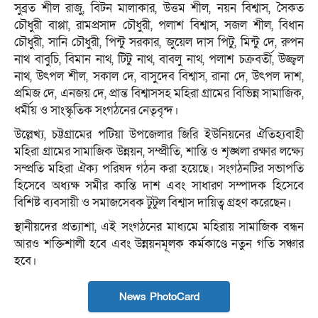
সুব্রত শীল রাজু, বিটন মালাকার, উত্তম শীল, নয়ন বিশ্বাস, সৈকত
চৌধুরী বাপ্পা, রামপ্রসাদ চৌধুরী, পলাশ বিশ্বাস, সজল শীল, বিধান
চৌধুরী, সানি চৌধুরী, পিন্টু সরকার, জুয়েল দাস পিটু, মিন্টু দে, রুপন
নাথ বাবুচি, বিমান নাথ, টিটু নাথ, বাবলু নাথ, পলাশ চক্রবর্তী, উজ্জ্বল
নাথ, উৎপল শীল, সকাল দে, বাসুদেব বিশ্বাস, রানা দে, উৎপল দাশ,
প্রমিজ দে, এনজয় দে, প্রান্ত বিশ্বাসসহ মহিরা গ্রামের বিভিন্ন সামাজিক,
ধর্মীয় ও সাংস্কৃতিক সংগঠনের নেতৃবৃন্দ।
উল্লেখ্য, চট্টগ্রামের পটিয়া উপজেলার জিরি ইউনিয়নের ঐতিহ্যবাহী
মহিরা গ্রামের সামাজিক উন্নয়ন, সম্প্রীতি, শান্তি ও শৃঙ্খলা রক্ষার লক্ষ্যে
সম্প্রতি মহিরা ঐক্য পরিষদ গঠন করা হয়েছে। সংগঠনটির সভাপতি
হিসেবে অধ্যক্ষ সমীর কান্তি দাশ এবং সাধারণ সম্পাদক হিসেবে
বিশিষ্ট ব্যবসায়ী ও সমাজসেবক টুটুল বিশ্বাস দায়িত্ব গ্রহণ করেছেন।
স্থানীয়দের প্রত্যাশা, এই সংগঠনের মাধ্যমে মহিরায় সামাজিক বন্ধন
আরও শক্তিশালী হবে এবং উন্নয়নমূলক কর্মকাণ্ডে নতুন গতি সঞ্চার
হবে।
News PhotoCard