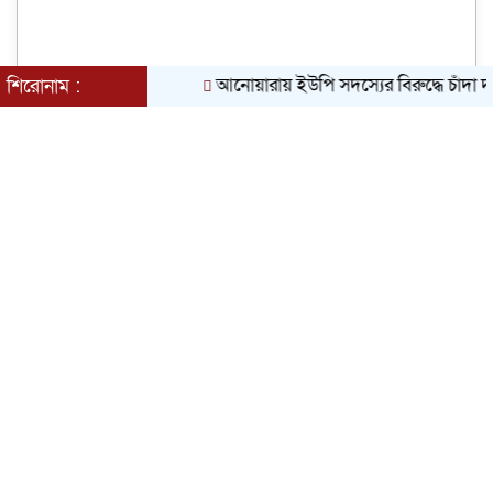
আনোয়ারায় ইউপি সদস্যের বিরুদ্ধে চাঁদা দাবি ও ছ
শিরোনাম :