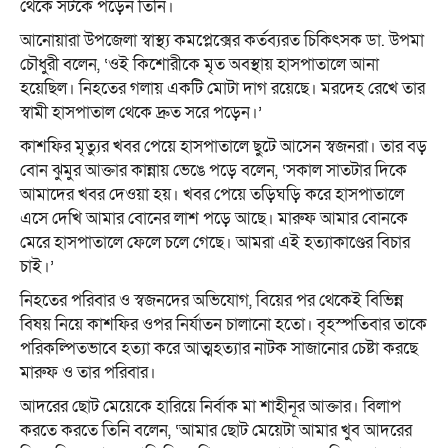
থেকে সটকে পড়েন তিনি।
‎আনোয়ারা উপজেলা স্বাস্থ্য কমপ্লেক্সের কর্তব্যরত চিকিৎসক ডা. উপমা
চৌধুরী বলেন, ‘ওই কিশোরীকে মৃত অবস্থায় হাসপাতালে আনা
হয়েছিল। নিহতের গলায় একটি মোটা দাগ রয়েছে। মরদেহ রেখে তার
স্বামী হাসপাতাল থেকে দ্রুত সরে পড়েন।’
‎কাশফির মৃত্যুর খবর পেয়ে হাসপাতালে ছুটে আসেন স্বজনরা। তার বড়
বোন ঝুমুর আক্তার কান্নায় ভেঙে পড়ে বলেন, ‘সকাল সাতটার দিকে
আমাদের খবর দেওয়া হয়। খবর পেয়ে তড়িঘড়ি করে হাসপাতালে
এসে দেখি আমার বোনের লাশ পড়ে আছে। মারুফ আমার বোনকে
মেরে হাসপাতালে ফেলে চলে গেছে। আমরা এই হত্যাকাণ্ডের বিচার
চাই।’
নিহতের পরিবার ও স্বজনদের অভিযোগ, বিয়ের পর থেকেই বিভিন্ন
বিষয় নিয়ে কাশফির ওপর নির্যাতন চালানো হতো। বৃহস্পতিবার তাকে
পরিকল্পিতভাবে হত্যা করে আত্মহত্যার নাটক সাজানোর চেষ্টা করছে
মারুফ ও তার পরিবার।
‎আদরের ছোট মেয়েকে হারিয়ে নির্বাক মা শাহীনূর আক্তার। বিলাপ
করতে করতে তিনি বলেন, ‘আমার ছোট মেয়েটা আমার খুব আদরের