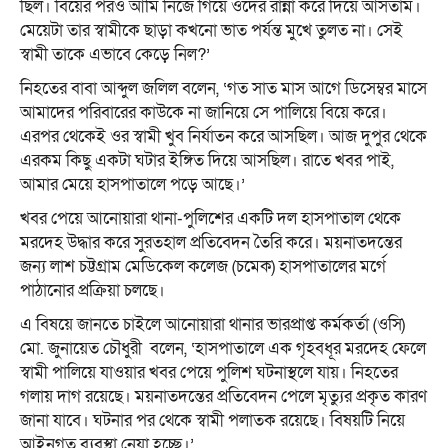
ছিল। বিয়ের পরও আমি নিজে গিয়ে ওদের রান্না করে দিয়ে আসতাম।
মেয়েটা তার স্বামীকে ছাড়া কখনো ভাত পর্যন্ত মুখে তুলত না। সেই
স্বামী তাকে এভাবে কেড়ে নিল?’
‎নিহতের বাবা আব্দুল জলিল বলেন, ‘গত সাত মাস আগে ডিসেম্বর মাসে
আমাদের পরিবারের কাউকে না জানিয়ে সে পালিয়ে বিয়ে করে।
এরপর থেকেই ওর স্বামী খুব নির্যাতন করে আসছিল। আজ দুপুর থেকে
এরকম কিছু একটা ঘটার ইঙ্গিত দিয়ে আসছিল। রাতে খবর পাই,
আমার মেয়ে হাসপাতালে পড়ে আছে।’
‎খবর পেয়ে আনোয়ারা থানা-পুলিশের একটি দল হাসপাতাল থেকে
মরদেহ উদ্ধার করে সুরতহাল প্রতিবেদন তৈরি করে। ময়নাতদন্তের
জন্য লাশ চট্টগ্রাম মেডিকেল কলেজ (চমেক) হাসপাতালের মর্গে
পাঠানোর প্রক্রিয়া চলছে।
‎এ বিষয়ে জানতে চাইলে আনোয়ারা থানার ভারপ্রাপ্ত কর্মকর্তা (ওসি)
মো. জুনায়েত চৌধুরী বলেন, ‘হাসপাতালে এক গৃহবধূর মরদেহ ফেলে
স্বামী পালিয়ে যাওয়ার খবর পেয়ে পুলিশ ঘটনাস্থলে যায়। নিহতের
গলায় দাগ রয়েছে। ময়নাতদন্তের প্রতিবেদন পেলে মৃত্যুর প্রকৃত কারণ
জানা যাবে। ঘটনার পর থেকে স্বামী পলাতক রয়েছে। বিষয়টি নিয়ে
আইনগত ব্যবস্থা নেয়া হচ্ছে।’