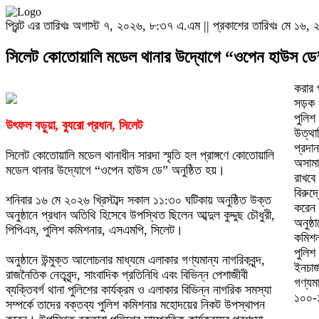
প্রিন্ট এর তারিখঃ অগাস্ট ৭, ২০২৬, ৮:৩৭ এ.এম || প্রকাশের তারিখঃ মে ১৬
সিলেট কোতোয়ালি মডেল থানার উদ্যোগে “ওপেন হাউস ডে”
করার 
সড়ক 
‎পুলি
উৎফল বড়ুয়া, ব্যুরো প্রধান, সিলেট
উত্থা
প্রদা
‎সিলেট কোতোয়ালি মডেল থানাধীন সারদা স্মৃতি হল প্রাঙ্গণে কোতোয়ালি
অসামাজ
মডেল থানার উদ্যোগে “ওপেন হাউস ডে” অনুষ্ঠিত হয়।
রাখবে
বিরুদ
‎শনিবার ১৬ মে ২০২৬ খ্রিস্টাব্দ সকাল ১১:৩০ ঘটিকায় অনুষ্ঠিত উক্ত
করেন
অনুষ্ঠানে প্রধান অতিথি হিসেবে উপস্থিত ছিলেন আব্দুল কুদ্দুছ চৌধুরী,
‎অনুষ
পিপিএম, পুলিশ কমিশনার, এসএমপি, সিলেট।
কমিশন
পুলিশ
‎অনুষ্ঠানে উন্মুক্ত আলোচনার মাধ্যমে এলাকার গণ্যমান্য নাগরিকবৃন্দ,
ইনচার্
রাজনৈতিক নেতৃবৃন্দ, সাংবাদিক প্রতিনিধি এবং বিভিন্ন পেশাজীবী
গণ্যমা
ব্যক্তিবর্গ থানা পুলিশের কার্যক্রম ও এলাকার বিভিন্ন নাগরিক সমস্যা
১০০-
সম্পর্কে তাদের বক্তব্য পুলিশ কমিশনার মহোদয়ের নিকট উপস্থাপন