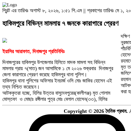
প্রিন্ট এর তারিখঃ অগাস্ট ৮, ২০২৬, ১:৫১ পি.এম || প্রকাশের তারিখঃ মে ১, 
হাকিমপুরে বিভিন্ন মামলায় ৭ জনকে কারাগারে প্রেরণ
দক্ষি
নুরজা
‎পাঁচ
ইয়াসির আরাফাত, দিনাজপুর প্রতিনিধিঃ
হোসেন
রহমান
দিনাজপুরের হাকিমপুর উপজেলার হিলিতে মাদক মামলা সহ বিভিন্ন
মৃত ত
মামলার প্রায় ৭(সাত) জন আসামিকে ১ মে ২০২৬ শুক্রবার দিনাজপুর
জলিলে
জেলা কারাগারে প্রেরণ করেছে হাকিমপুর থানা পুলিশ।
রহমা
‎হাকিমপুর থানা পুলিশের অফিসার ইনচার্জ ওসি মোঃ জাকির হোসেন এই
‎আটকক
তথ্য নিশ্চিত করেছেন।
করা হ
‎আটককৃতরা হচ্ছে, হিলির উত্তর বাসুদেবপুরের(কালীগঞ্জ) মৃত গোলাম
মোস্তফা ও মোছাঃ রঙ্গীলার পুত্র মোঃ বেলাল হোসেন(৩৩), হিলির
Copyright © 2026 দৈনিক প্রথম. 